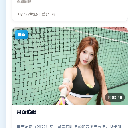
喜剧
剧场
量。由陈思诚执导，胡歌、咏梅、汤姆·哈迪，吴京等联袂
出演。影片于2025年8月3日（中国台湾）在部分地区首映上
7.4万
3.5千
1年前
线，适合喜欢喜剧题材的观众观看。
最新
99:40
月面追缉
月面追缉（2022）是一部泰国出品的犯罪类型作品。战争阴