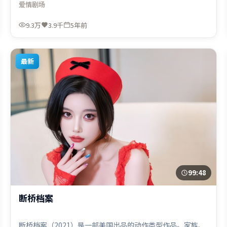
爱情
剧场
扣同时完成。由史蒂文·斯皮尔伯格执导，苍井优、周迅、
肖战，易烊千玺等联袂出演。影片于2021年4月25日（中国
9.3万
3.9千
5年前
台湾）在部分地区首映上线，适合喜欢爱情题材的观众观
看。
最新
99:48
断桥档案
断桥档案（2021）是一部美国出品的动作类型作品。家族、