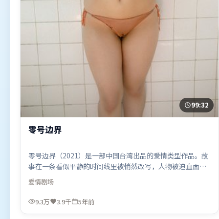
99:32
零号边界
零号边界（2021）是一部中国台湾出品的爱情类型作品。故
事在一条看似平静的时间线里被悄然改写，人物被迫直面过
去与现在的撕裂。高潮段落信息密度高，情绪释放与主题回
爱情
剧场
扣同时完成。由史蒂文·斯皮尔伯格执导，苍井优、周迅、
肖战，易烊千玺等联袂出演。影片于2021年4月25日（中国
9.3万
3.9千
5年前
台湾）在部分地区首映上线，适合喜欢爱情题材的观众观