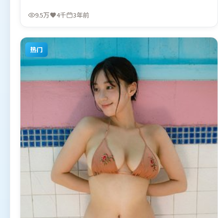
尼斯·维伦纽瓦执导，周冬雨、段奕宏、章子怡，秦海璐、
阿米尔·汗、艾米莉·布朗特等联袂出演。影片于2023年8
9.5万
4千
3年前
月18日（韩国）在部分地区首映上线，适合喜欢动作题材的
观众观看。
热门