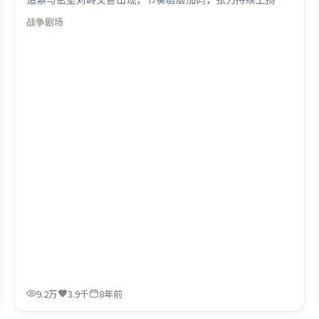
叙事线索多线并进，最终在关键节点收束。由丹尼斯·维伦
战争
剧场
纽瓦执导，长泽雅美、阿米尔·汗、托尼·贾，秦海璐等联
袂出演。影片于2018年7月12日（泰国）在部分地区首映上
线，适合喜欢战争题材的观众观看。
9.2万
3.9千
8年前