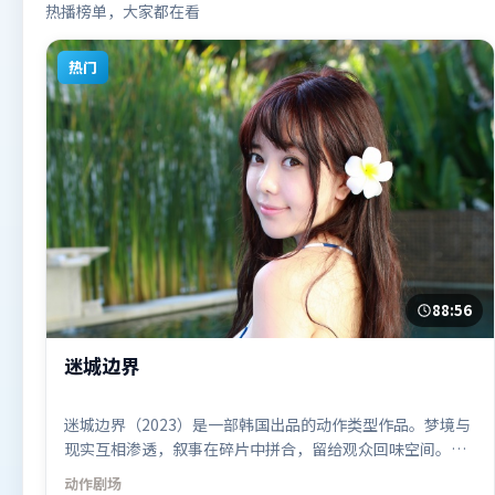
热播榜单，大家都在看
热门
88:56
迷城边界
迷城边界（2023）是一部韩国出品的动作类型作品。梦境与
现实互相渗透，叙事在碎片中拼合，留给观众回味空间。动
作场面设计讲究空间与节奏，文戏部分同样扎实耐嚼。由丹
动作
剧场