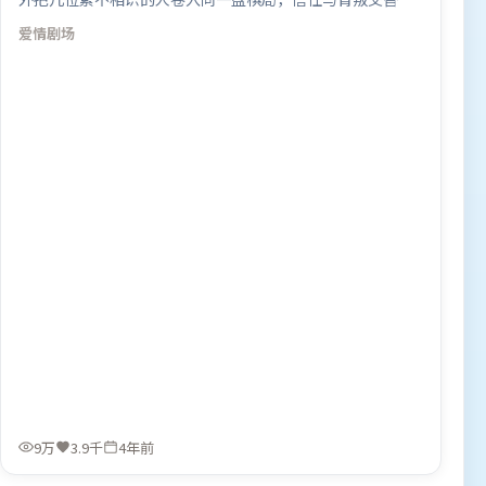
演。人物关系网复杂却不凌乱，每场对手戏都推动信息增
爱情
剧场
量。由陈凯歌执导，周迅、李政宰、王景春，廖凡等联袂出
演。影片于2021年11月1日（英国）在部分地区首映上线，
适合喜欢爱情题材的观众观看。
9万
3.9千
4年前