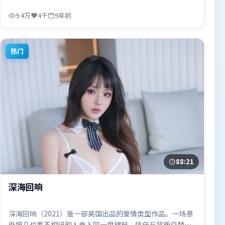
娄烨执导，胡歌、刘德华、咏梅，汤唯、李政宰等联袂出
演。影片于2017年3月10日（中国台湾）在部分地区首映上
9.4万
4千
9年前
线，适合喜欢动作题材的观众观看。
热门
88:21
深海回响
深海回响（2021）是一部英国出品的爱情类型作品。一场意
外把几位素不相识的人卷入同一盘棋局，信任与背叛交替上