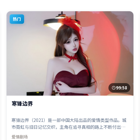
热门
99:58
寒锋边界
寒锋边界（2021）是一部中国大陆出品的爱情类型作品。城
市霓虹与旧日记忆交织，主角在追寻真相的路上不断付出代
价。高潮段落信息密度高，情绪释放与主题回扣同时完成。
爱情
剧场