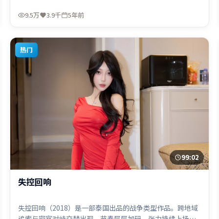
由毕赣执导，张译、木村拓哉、堺雅人，周冬雨、艾米莉·
布朗特等联袂出演。影片于2021年5月22日（中国大陆）在
9.5万
3.9千
5年前
部分地区首映上线，适合喜欢爱情题材的观众观看。
热门
99:02
失控回响
失控回响（2018）是一部泰国出品的战争类型作品。跨地域
追索与密室对峙交替出现，节奏层层加码，张力持续上扬。