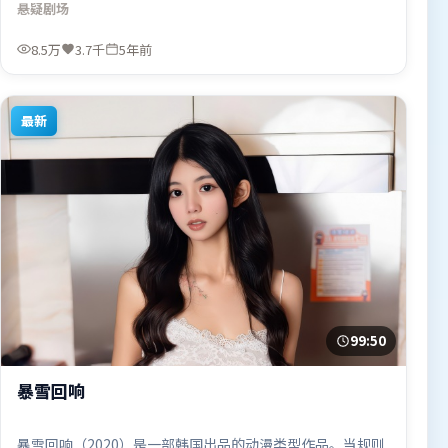
悬疑
剧场
套路。由奉俊昊执导，杨幂、杨紫、咏梅，赵丽颖等联袂出
演。影片于2020年9月12日（中国香港）在部分地区首映上
8.5万
3.7千
5年前
线，适合喜欢悬疑题材的观众观看。
最新
99:50
暴雪回响
暴雪回响（2020）是一部韩国出品的动漫类型作品。当规则