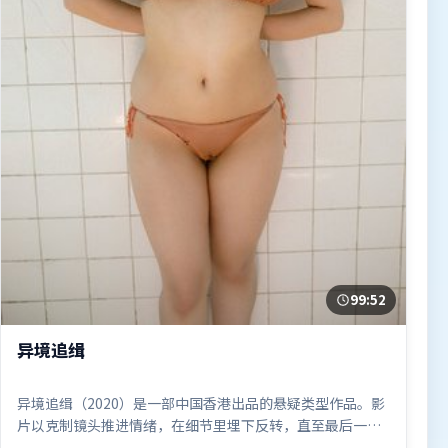
99:52
异境追缉
异境追缉（2020）是一部中国香港出品的悬疑类型作品。影
片以克制镜头推进情绪，在细节里埋下反转，直至最后一刻
才揭开谜底。类型元素被重新组合，既致敬经典也尝试突破