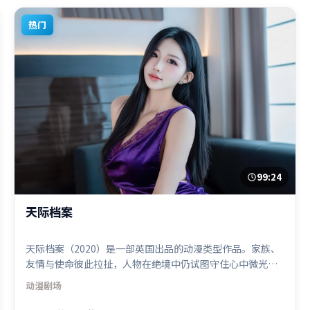
热门
99:24
天际档案
天际档案（2020）是一部英国出品的动漫类型作品。家族、
友情与使命彼此拉扯，人物在绝境中仍试图守住心中微光。
摄影与美术共同营造出强烈地域气质，增强沉浸感。由冯小
动漫
剧场
刚执导，秦海璐、迪皮卡·帕度柯妮、奥卡菲娜，刘亦菲、
朱一龙等联袂出演。影片于2020年3月21日（英国）在部分