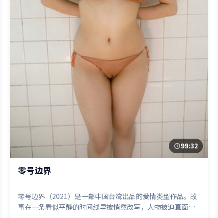
99:32
零号边界
零号边界（2021）是一部中国台湾出品的爱情类型作品。故
事在一条看似平静的时间线里被悄然改写，人物被迫直面过
去与现在的撕裂。高潮段落信息密度高，情绪释放与主题回