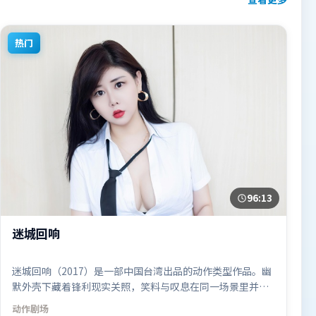
热门
96:13
迷城回响
迷城回响（2017）是一部中国台湾出品的动作类型作品。幽
默外壳下藏着锋利现实关照，笑料与叹息在同一场景里并
存。视听风格统一而富有实验感，配乐与画面情绪贴合。由
动作
剧场