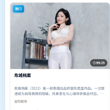
看。
热门
99:25
危城档案
危城档案（2022）是一部泰国出品的冒险类型作品。一次旅
途成为自我救赎的隐喻，风景变化与心境转折彼此呼应。人
物关系网复杂却不凌乱，每场对手戏都推动信息增量。由贾
冒险
剧场
樟柯执导，艾米莉·布朗特、秦海璐、段奕宏，张译、奥卡
菲娜等联袂出演。影片于2022年1月1日（泰国）在部分地区